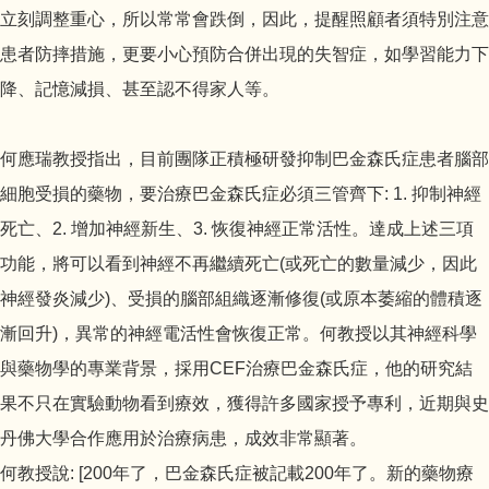
立刻調整重心，所以常常會跌倒，因此，提醒照顧者須特別注意
患者防摔措施，更要小心預防合併出現的失智症，如學習能力下
降、記憶減損、甚至認不得家人等。
何應瑞教授指出，目前團隊正積極研發抑制巴金森氏症患者腦部
細胞受損的藥物，要治療巴金森氏症必須三管齊下: 1. 抑制神經
死亡、2. 增加神經新生、3. 恢復神經正常活性。達成上述三項
功能，將可以看到神經不再繼續死亡(或死亡的數量減少，因此
神經發炎減少)、受損的腦部組織逐漸修復(或原本萎縮的體積逐
漸回升)，異常的神經電活性會恢復正常。何教授以其神經科學
與藥物學的專業背景，採用CEF治療巴金森氏症，他的研究結
果不只在實驗動物看到療效，獲得許多國家授予專利，近期與史
丹佛大學合作應用於治療病患，成效非常顯著。
何教授說: [200年了，巴金森氏症被記載200年了。新的藥物療