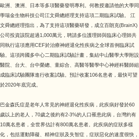
歐洲、澳洲、日本等多項醫藥發明專利。何教授邀請他的大學同
學瑞金生物科技公司江文舜總經理支持這項二期臨床試驗。 江
文舜總經理指出，為了支持這項醫藥研發，成立百朗克(BrainX)
公司投資該院超過1,000萬元，聘請多位護理師與臨床心理師共
同執行這項應用CEF於治療神經退化性疾病之全球首例臨床試
驗。這項跨國多中心二期臨床試驗計畫，集結中山醫學大學附設
醫院、台大、台中榮總、童綜合、高醫等醫學中心神經科醫師組
成臨床試驗團隊進行收案試驗。預計收案106名患者，最快可望
於2020年底完成。
巴金森氏症是老年人常見的神經退化性疾病，此疾病好發於60
歲以上的老人，70歲之後約有2-3%的人口罹患此病，台灣約有
10萬名患者，全世界估計有800萬名患者。此疾病的症狀多樣
化，包括運動障礙、精神症狀及失智症，症狀惡化的速度很快，