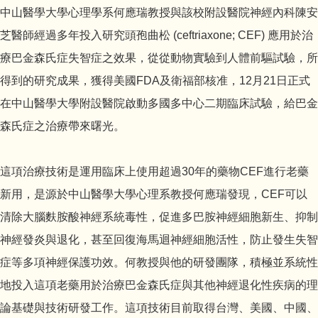
中山醫學大學心理學系何應瑞教授與該校附設醫院神經內科陳安
芝醫師經過多年投入研究頭孢曲松 (ceftriaxone; CEF) 應用於治
療巴金森氏症失智症之效果，從從動物實驗到人體前驅試驗，所
得到的研究成果，獲得美國FDA及衛福部核准，12月21日正式
在中山醫學大學附設醫院啟動多國多中心二期臨床試驗，給巴金
森氏症之治療帶來曙光。
這項治療技術是運用臨床上使用超過30年的藥物CEF進行老藥
新用，是源於中山醫學大學心理系教授何應瑞發現，CEF可以
清除大腦麩胺酸神經系統毒性，促進多巴胺神經細胞新生、抑制
神經發炎與退化，甚至回復海馬迴神經細胞活性，防止發生失智
症等多項神經保護功效。何教授與他的研發團隊，積極並系統性
地投入這項老藥用於治療巴金森氏症與其他神經退化性疾病的理
論基礎與技術研發工作。這項技術目前取得台灣、美國、中國、