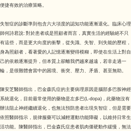
便捷有效的治療策略。
失智症的診斷準則包含六大項度的認知功能逐漸退化。臨床心理
師何詩君說: 對於患者或是照顧者而言，真實生活的經驗絕不只
有這些，而是更大向度的衝擊，從失識、失智、到失能的歷程，
身為照顧者，看著愛的人記憶逐漸變得模糊，即使在生活上對自
己的依賴逐漸提升，但本質上卻離我們越來越遠，若非走過一
輪，是很難體會當中的困境、衝突、壓力、矛盾、甚至無助。
陳安芝醫師指出，巴金森氏症的主要病理原因是腦部多巴胺神經
系統退化，目前最常使用的藥物是左多巴(L-dopa)，此藥物沒有
辦法阻止神經繼續退化，也無法預防患者出現失智症，但是需要
依照醫師指示，規律服藥可以減輕運動功能障礙，以維持日常生
活功能。陳醫師指出，巴金森氏症患者肌肉僵硬動作緩慢，無法