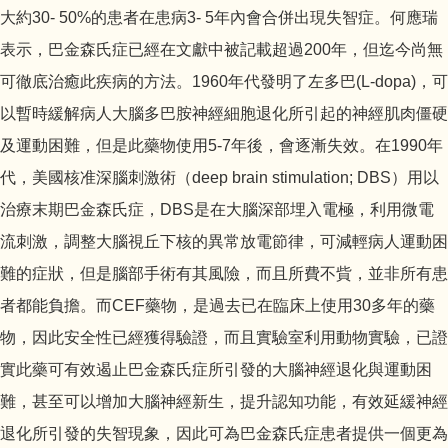
大約30- 50%的患者在患病3- 5年內會合併出現失智症。何應瑞
表示，巴金森氏症已經在文獻中被記載超過200年，但迄今尚無
可徹底治癒此疾病的方法。1960年代發明了左多巴(L-dopa)，可
以暫時緩解病人大腦多巴胺神經細胞退化所引起的神經肌肉僵硬
及運動困難，但是此藥物使用5-7年後，會逐漸失效。在1990年
代，美國核准深腦刺激術（deep brain stimulation; DBS）用以
治療末期巴金森氏症，DBS是在大腦深部埋入電極，利用微電
流刺激，調整大腦視丘下核的異常放電節律，可減輕病人運動困
難的症狀，但是腦部手術有其風險，而且所費不貲，並非所有患
者都能負擔。而CEF藥物，是過去已在臨床上使用30多年的藥
物，因此安全性已經獲得驗證，而且實驗室利用動物實驗，已證
實此藥可有效遏止巴金森氏症所引發的大腦神經退化與運動困
難，甚至可以增加大腦神經新生，提升認知功能，有效延緩神經
退化所引發的失智現象，因此可為巴金森氏症患者提供一個更為