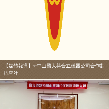
【媒體報導】✨中山醫大與合立儀器公司合作對
抗空汙