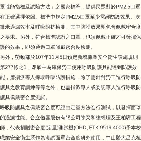
罩性能指標及試驗方法」之國家標準，提供民眾對於PM2.5口罩
有正確選擇依歸。標準中規定PM2.5口罩至少需經防護效果、次
微米過濾效率及呼吸阻抗檢測，其中防護效果即包含佩戴密合度
之要求。另外，符合標準認證之口罩，也須佩戴正確才可發揮保
護的效果，即須通過口罩佩戴密合度檢測。
另外，勞動部於107年11月5日預定新增職業安全衛生設施規則
第277條之1，即雇主為確保勞工使用呼吸防護具能達到防護效
能，應指派專人採取呼吸防護措施，除了需針對勞工進行呼吸防
護具之教育訓練等等之外，也需指派專人或委託專人進行呼吸防
護具佩戴密合度測試。
呼吸防護具之佩戴密合度可經由定量方法進行測試，以發揮面罩
的過濾性能。合立儀器股份有限公司陳榮和總經理及王柏驊工程
師，代表捐贈密合度(定量)測試機(OHD, FTK 9519-4000)予本校
職業安全衛生系作為測試面罩密合度研究使用，中山醫大呂克桓