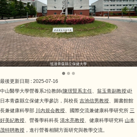
抵達青森縣立保健大學
最後更新日期 :
2025-07-16
中山醫學大學營養系
2
位教師
(
陳璟賢系主任
、
翁玉青副教授
)
赴
日本青森縣立保健大學參訪
，
與校長
吉池信男教授
、圖書館館
長兼健康科學部
川內規会
教授
、國際交流兼健康科學研究所
三
好美紀教授
、營養
學科科長
清水亮教授
、健康科學研究科
山本
茂特聘教授
，進行營養相關方面研究與教學交流。