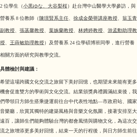
2
位學生（
小黒ゆな、大谷梨桜
）赴台灣中山醫學大學參訪，與
營養系
8
位教師（
陳璟賢系主任
、
徐成金榮譽講座教授
、
翁玉青
副教授
、
張菡馨教授
、
葉姝蘭教授
、
林娉婷教授
、
游孟勳助理教
授
、
王蒔敏助理教授
）及營養系
24
位學碩博班同學，進行營養
相關方面的研究與教學交流。
具體檢討與建議：
希望這場跨國文化交流之旅留下美好回憶，也期望未來能有更多
機會促進雙方的學術與文化交流。結業頒獎典禮圓滿結束後，我
們帶領日方師生搭乘捷運前往台中代表性地點—市政府站、國家
音樂廳，欣賞其獨特的建築風格與音樂文化氛圍，接著安排至大
遠百，讓師生們能夠體驗台灣的都會風情與購物文化，為這次交
流之旅增添更多美好回憶，結束一天的行程後，與日方師生前往