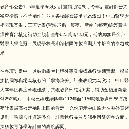
教育部公告115年度學海系列計畫補助結果，今年計畫針對合約
審查從嚴（不予補件）並且各校經費競爭尤為激烈！中山醫學大
學表現亮眼，三項計畫(學海飛颺、築夢、新南向築夢)總經費共
獲教育部核定補助金額新臺幣623萬3,723元，補助總額居全台
醫學大學之冠，展現學校長期深耕國際教育與人才培育的卓越成
果。
在各項計畫中，以鼓勵學生赴境外專業機構進行短期實習、提前
接軌國際職場為核心的「學海築夢」計畫表現尤為突出，中山醫
大本年度再度斬獲佳績，共獲教育部核定6案，補助金額達新臺
幣252萬元！本校已經連續四年(112年至115年)獲教育部學海築
夢計畫最高核定補助上限的肯定，充份顯示中山醫大在海外實習
規劃、跨國合作資源整合、計畫執行品質及師生回饋等各方面，
深獲教育部學海計畫的高度認同。