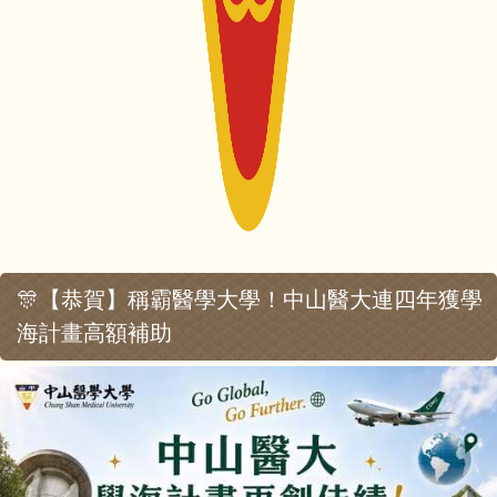
🎊【恭賀】稱霸醫學大學！中山醫大連四年獲學
海計畫高額補助