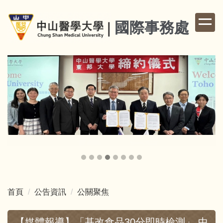
跳
到
國際事務處
主
要
內
容
區
首頁
公告資訊
公關聚焦
【媒體報導】「基改食品30分即時檢測」 中