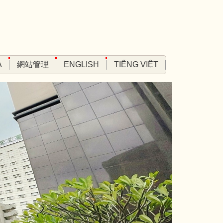
A
網站管理
ENGLISH
TIẾNG VIỆT