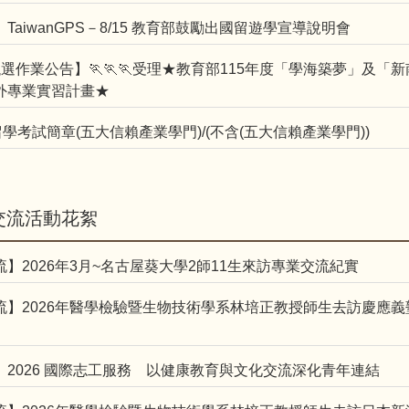
TaiwanGPS－8/15 教育部鼓勵出國留遊學宣導說明會
選作業公告】🏃🏃🏃受理★教育部115年度「學海築夢」及「
外專業實習計畫★
留學考試簡章(五大信賴產業學門)/(不含(五大信賴產業學門))
交流活動花絮
流】2026年3月~名古屋葵大學2師11生來訪專業交流紀實
交流】2026年醫學檢驗暨生物技術學系林培正教授師生去訪慶應
】2026 國際志工服務 以健康教育與文化交流深化青年連結