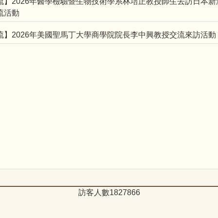
交流】2026年醫學檢驗暨生物技術學系林培正教授師生去訪日本
流活動
交流】2026年美國聖馬丁大學商學院院長李中興教授交流來訪活動
訪客人數
1
8
2
7
8
6
6