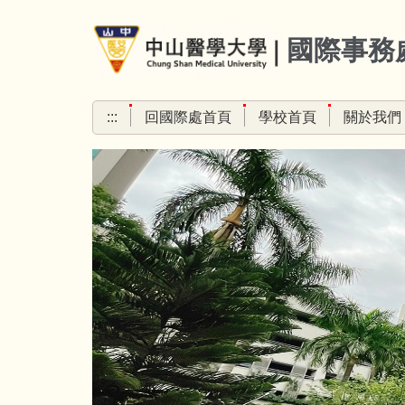
跳
到
國際事務
主
要
內
:::
回國際處首頁
學校首頁
關於我們
容
區