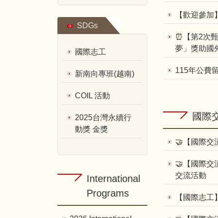
【歡迎參加】
SDGs
⏰【第2次甄
夢」獎助國
國際志工
115年公費
新南向專班(越南)
COIL 活動
國際
2025台灣永續行
動獎 金獎
🤝【國際交
🤝【國際
交流活動
International
Programs
【國際志工