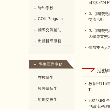
日期08/24 P
締約學校
🤝【國際
COIL Program
交流活動
國際交流補助
🤝【國際
大學專業交
出國輔導服務
臺加雙邊人
學生國際事務
活動
在校學生
教育部115
境外學位生
動
短期交換生
2027 GR
申請流程詳