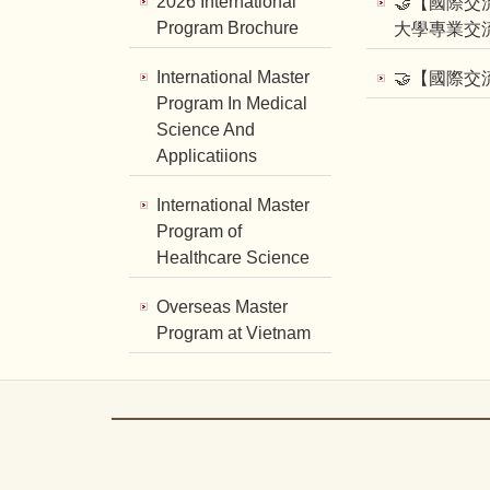
2026 International
🤝【國際
Program Brochure
大學專業交
International Master
🤝【國際
Program In Medical
Science And
Applicatiions
International Master
Program of
Healthcare Science
Overseas Master
Program at Vietnam