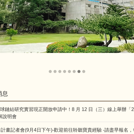
消息
I 全球鏈結研究實習現正開放申請中！8 月 12 日（三）線上舉辦「202
解說明會
海計畫記者會(9月4日下午)-歡迎前往聆聽寶貴經驗 -請盡早報名