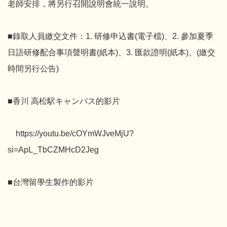
老師安排，將另行召開說明會統一說明。
■錄取人員繳交文件：1. 研修申込書(電子檔)、2. 參加夏季
日語研修配合事項聲明書(紙本)、3. 匯款證明(紙本)。(繳交
時間另行公告)
■香川 高松駅キャンパス的影片
https://youtu.be/cOYmWJveMjU?
si=ApL_TbCZMHcD2Jeg
■台灣留學生製作的影片