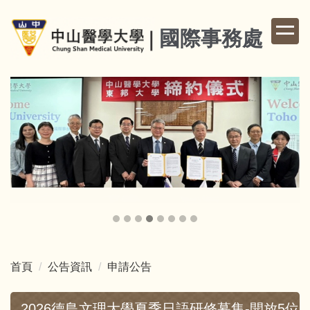
跳
到
國際事務處
主
要
內
容
區
首頁
公告資訊
申請公告
2026德島文理大學夏季日語研修募集-開放5位