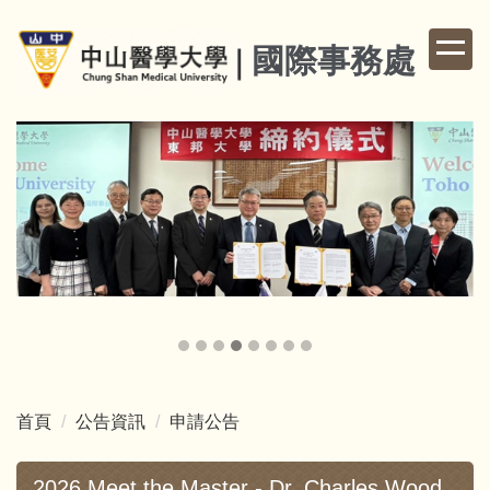
跳
到
國際事務處
主
要
內
容
區
首頁
公告資訊
申請公告
2026 Meet the Master - Dr. Charles Wood