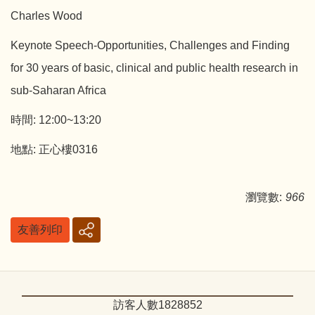
Charles Wood
Keynote Speech-Opportunities, Challenges and Finding
for 30 years of basic, clinical and public health research in
sub-Saharan Africa
時間: 12:00~13:20
地點: 正心樓0316
瀏覽數:
966
友善列印
訪客人數
1
8
2
8
8
5
2