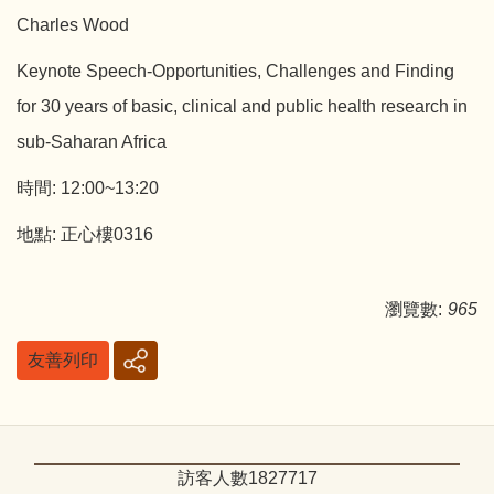
Charles Wood
Keynote Speech-Opportunities, Challenges and Finding
for 30 years of basic, clinical and public health research in
sub-Saharan Africa
時間: 12:00~13:20
地點: 正心樓0316
瀏覽數:
965
友善列印
訪客人數
1
8
2
7
7
1
7