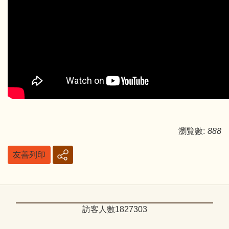
瀏覽數:
888
友善列印
訪客人數
1
8
2
7
3
0
3