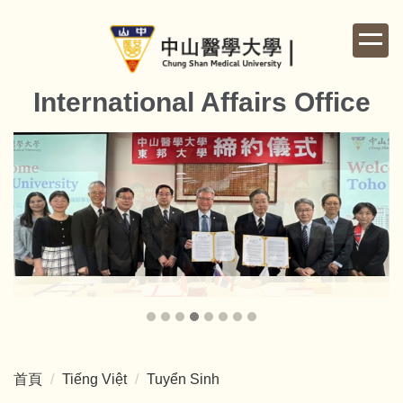
跳
到
主
要
International Affairs Office
內
容
區
首頁
Tiếng Việt
Tuyển Sinh