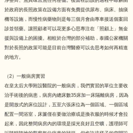
淨整齊、無異味且無任何壓傷。後面在訪談的過程中瞭解由
於政府的長照政策在設備方面有免費提供尿布、病床、抽痰
機等設施，而慢性病藥物則是每三個月會由專車接送個案回
診並領藥。讓照顧者可以花更多心思專注在「照顧上」無金
援與設備上的困擾。相較於台灣的部分補助，泰國公家機關
對於長照的政策可能是目前台灣醫療可以去思考如何再精進
的地方。
（2）一般病房實習
在皇太后大學附設醫院的一般病房，我們實習的單位主要收
治手術後的病患，病房內總床數35床加一床隔離病房，因為
是開放式的床位設計，五至六張床位為一個區域、一個區域
配置一間浴室，床簾僅在要做治療或是換衣服的時候才會拉
起來，因此整間病房內的環境是採光良好且空曠，護理師可