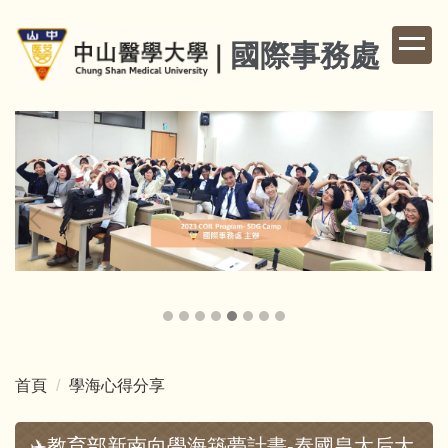
跳
到
國際事務處
主
要
內
容
區
首頁
學海心得分享
✈️教育部新南向學海築夢計畫-泰國皇太后大