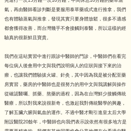
先進行一次15分鐘一次10分鐘，中間休息10分鐘的藥草蒸
氣，再由醫師看診判斷是要服用泰草藥或式進行推拿，我們
也有體驗蒸氣與推拿，發現其實只要身體放鬆，很多不適感
都會獲得改善，而台灣幾乎不會接觸到泰醫，所以這樣的經
驗真的很新鮮且寶貴。
我們在這站實習中進行跟診中醫師的門診，中醫師們在看完
每位病人後會用中文與我們說明病人的症狀與接下來的治
療，也讓我們體驗拔火罐、針灸，其中因為我是被分配至藥
房實習，藥房的中醫師也是很努力的用中文與我講解與操作
從確認醫囑、抓藥、熬藥的過程，因為在台灣鮮少接觸傳統
醫療，所以對我來說很新奇，也激起我對傳統醫學的興趣，
了解五臟六腑與氣血的運作。不過中醫才剛引進皇太后大學
附設醫院20餘年，中醫師也向我們表示說依然有很多地方是