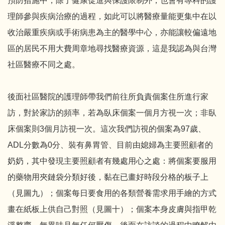
預防措施中，除了健康促進與保護限制外，也會有專科的護
理師參與疾病治療的過程，如此可以將醫療量能更集中在以
收治嚴重疾病或手術病患為主的醫學中心，亦能讓較偏遠地
區的居民不用大費周章地尋找醫療資源，這是我認為與台灣
社區醫療不同之處。
後面社區醫院的護理師帶我們前往所負責個案住所進行家
訪，對於家訪的頻率，若為臥床個案一個月方視一次；非臥
床個案則3個月訪視一次。這次我們訪視的個案為97歲、
ADL分數為0分、裝有鼻胃管、目前由媳婦為主要照顧者的
奶奶，其中發現主要照顧者有幾處用心之處：將個案要服用
的藥物用夾鏈袋分類好後，黏在已畫好時段分格的板子上
（見圖九）；個案每日要食用的各類營養需求用手繪的方式
畫在紙板上供自己對照（見圖十）；個案本身皮膚與指甲乾