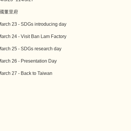
泰國董里府
arch 23 - SDGs introducing day
arch 24 - Visit Ban Lam Factory
arch 25 - SDGs research day
arch 26 - Presentation Day
arch 27 - Back to Taiwan