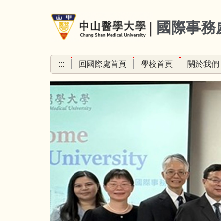
跳
到
國際事務
主
要
內
:::
回國際處首頁
學校首頁
關於我們
容
區