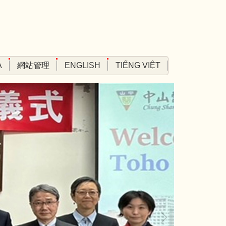
A
網站管理
ENGLISH
TIẾNG VIỆT