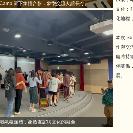
er Camp 留下集體合影，象徵交流友誼長存。
文化；
化地標
本次 S
作與交
處將持
伴關係
展。
場氣氛熱烈，象徵友誼與文化的融合。