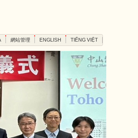
A
網站管理
ENGLISH
TIẾNG VIỆT