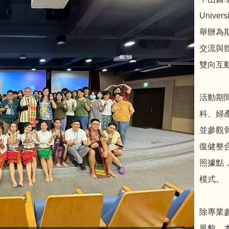
Univer
舉辦為期
交流與
雙向互
活動期
科、婦
並參觀
復健整
照據點
模式。
除專業
風貌，