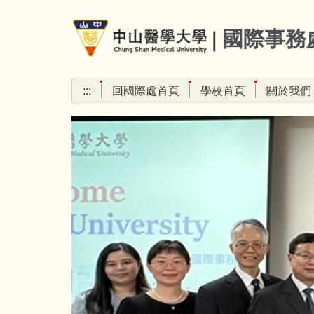
跳
到
國際事務
主
要
內
:::
回國際處首頁
學校首頁
關於我們
容
區