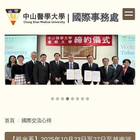
跳
到
國際事務處
主
要
內
容
區
首頁
國際交流心得
【視光系】2025年10月23日至27日至越南河