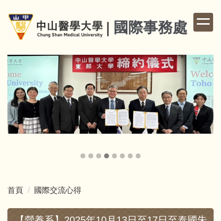
跳
到
國際事務處
主
要
內
容
區
首頁
國際交流心得
【營養系】2025年10月13日至17日至泰國朱