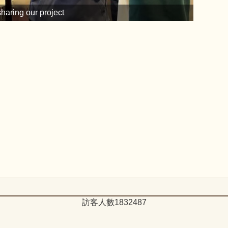
haring our project
訪客人數
1
8
3
2
4
8
7