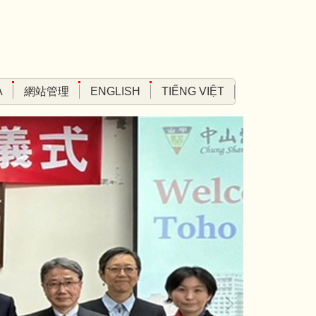
A
網站管理
ENGLISH
TIẾNG VIỆT