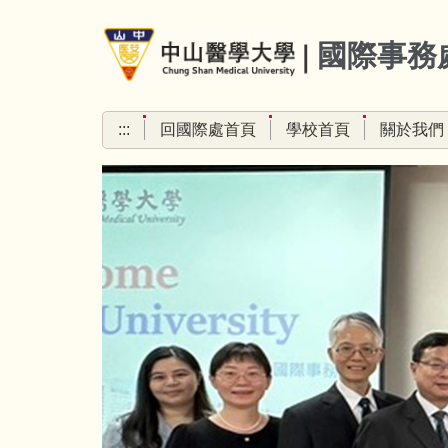
跳
到
國際事務
主
要
內
:::
回國際處首頁
學校首頁
關於我們
容
區