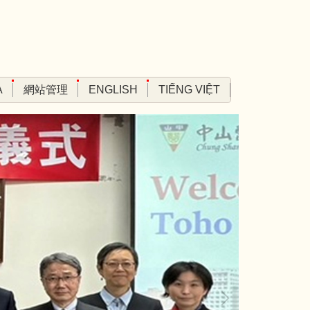
A
網站管理
ENGLISH
TIẾNG VIỆT