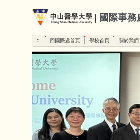
跳
到
國際事務
主
要
內
:::
回國際處首頁
學校首頁
關於我們
容
區