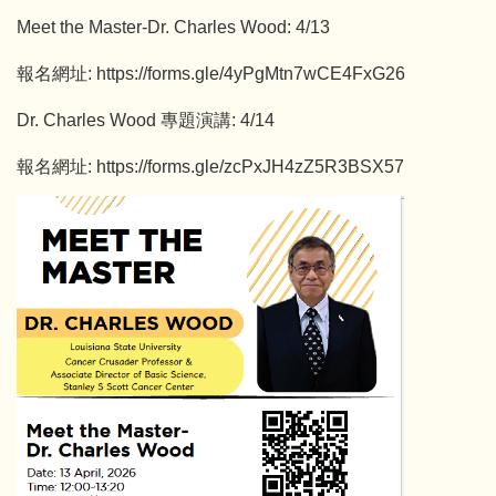
Meet the Master-Dr. Charles Wood: 4/13
報名網址: https://forms.gle/4yPgMtn7wCE4FxG26
Dr. Charles Wood 專題演講: 4/14
報名網址: https://forms.gle/zcPxJH4zZ5R3BSX57