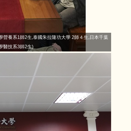
學營養系1師2生,泰國朱拉隆功大學 2師４生,日本千葉
學醫技系3師2生)