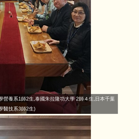
學營養系1師2生,泰國朱拉隆功大學 2師４生,日本千葉
學醫技系3師2生)