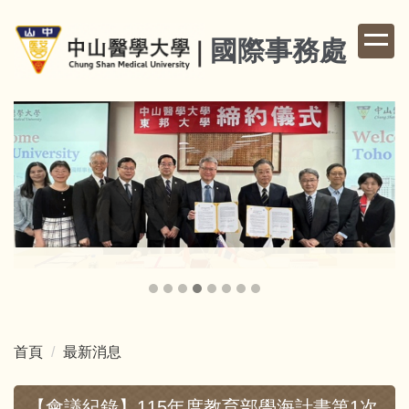
跳
到
國際事務處
主
要
內
容
區
首頁
最新消息
【會議紀錄】115年度教育部學海計畫第1次