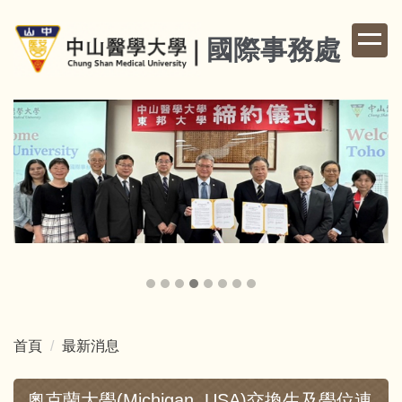
跳
到
國際事務處
主
要
內
容
區
首頁
最新消息
奧克蘭大學(Michigan, USA)交換生及學位連