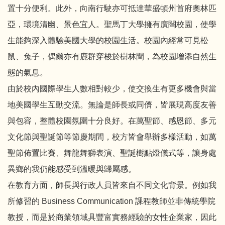
置十分便利。此外，向南行駛亦可抵達華盛頓州首府奧林匹
亞，環境清幽、景色宜人。聖馬丁大學擁有廣闊校園，使學
生能夠深入體驗美國大學的校園生活。校園內經常可見松
鼠、兔子，偶爾亦有鹿群穿梭於樹林間，為校園增添自然生
態的氣息。
由於校內國際學生人數相對較少，使交換生有更多機會與當
地美國學生互動交流。無論是師長或同儕，皆展現高度友善
與包容，整體校園氛圍十分良好。在萬聖節、感恩節、多元
文化節與聖誕節等節慶期間，校方皆會舉辦多樣活動，如萬
聖節佈置比賽、舞龍舞獅表演、聖誕樹點燈儀式等，讓身處
異鄉的我仍能感受到溫暖與歸屬感。
在教育方面，師長與行政人員皆來自不同文化背景。例如我
所修習的 Business Communication 課程教師並非傳統學院
教授，而是於商業領域具豐富實務經驗的女性企業家，因此