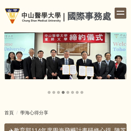
跳
到
國際事務處
主
要
內
容
區
首頁
學海心得分享
✈️教育部114年度學海飛颺計畫研修心得_陳芝