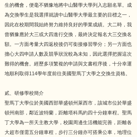
生的機會，便毫不猶豫地將中山醫學大學列入志願名單。成
為交換學生是我選擇就讀中山醫學大學最主要的目標之一，
因此在校期間我始終努力維持良好的學業成績。大二時，我
曾猶豫應於大三或大四進行交換，最終決定報名大三交換名
額。一方面考量大四返校後仍可銜接修習學分；另一方面也
擔心大四申請人數及競爭狀況較為未知，因此選擇把握這次
難得的機會。經歷多項繁複的申請與文書程序後，十分幸運
地順利取得114學年度前往美國聖馬丁大學之交換生資格。
貳、研修學校簡介
聖馬丁大學位於美國西部華盛頓州萊西市，該城市位於華盛
頓州南部，鄰近波特蘭，距離塔科馬約四十分鐘車程。聖馬
丁大學為一所天主教大學，校園周邊生活機能完善，距離各
大超市僅需五分鐘車程，步行三分鐘亦可搭乘公車，地理位