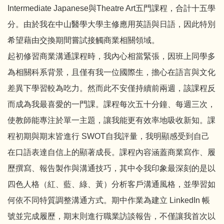
Intermediate Japanese與Theatre Art五門課程，合計十五學
分。由於我在中山醫學大學主修應用英語與日語，因此特別
希望藉由交換期間嘗試接觸商業相關領域。
起初修習商業溝通課程時，我內心相當緊張，因班上同學多
為相關科系背景，且僅有我一位國際生，擔心在語言與文化
差異下學習較為吃力。然而此不安僅持續前兩週，該課程反
而成為我最喜愛的一門課。課程每次五十分鐘、每週三次，
使教師能專注於單一主題，讓我能更有效率地吸收新知。課
程初期與期末皆進行 SWOT自我評量，我明顯感受到自己
在口語表達自信上的顯著成長。課程內容涵蓋商業寫作、履
歷撰寫、報告製作與溝通技巧，其中令我印象最深刻的是以
四色人格（紅、藍、綠、黃）分析客戶溝通風格，並學習如
何依不同特質調整溝通方式。期中作業為建立 LinkedIn 帳
號並完成履歷，期末則進行職業訪談報告，不僅讓我首次以