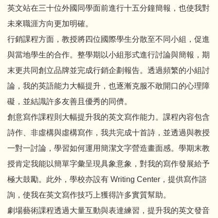
英文站在三十位外國同學面前進行十五分鐘簡報，也使我對
未來職涯方向更加明確。
行銷課程方面，教授將四位國際學生分散至不同小組，促進
與當地學生的合作。整學期以小組形式進行討論與簡報，期
末更共同創立品牌並完成行銷企劃報告。透過頻繁的小組討
論，我的英語能力大幅提升，也逐漸克服不敢開口的心理障
礙，並結識許多友善且優秀的同儕。
創意寫作課程則大幅提升我的英文寫作能力。課程內容包含
詩作、非虛構與虛構寫作，我共完成十首詩，並透過與教授
一對一討論，學習如何運用簡潔文字營造畫面感。學期末教
授肯定我能以簡單字彙呈現具象意象，對我的寫作發展給予
極大鼓勵。此外，學校亦設有 Writing Center，提供寫作諮
詢，使我在英文寫作技巧上獲得許多實質幫助。
劇場藝術課程透過大量互動與表達練習，提升我的英文發音