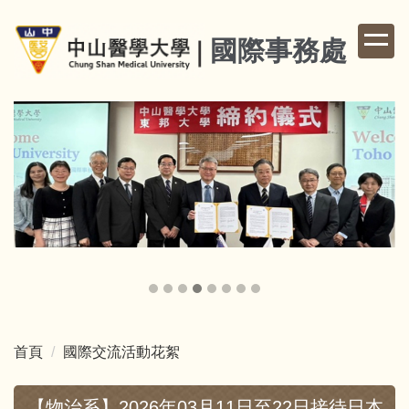
跳
到
國際事務處
主
要
內
容
區
首頁
國際交流活動花絮
【物治系】2026年03月11日至22日接待日本