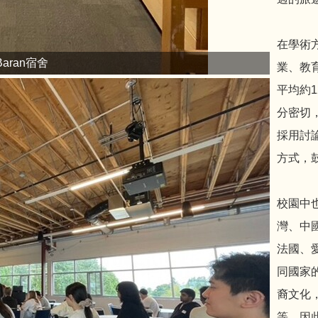
在學術
Baran宿舍
業、教
平均約1
分密切
採用討論、
方式，
校園中
灣、中
法國、
同國家
裔文化
等，因