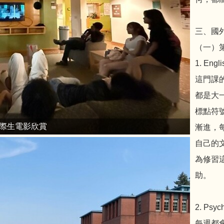
三、國
（一）
1. Engli
這門課
都是大
標點符
際生電影欣賞
漸進，
自己的
為修習
助。
2. Psyc
每週都