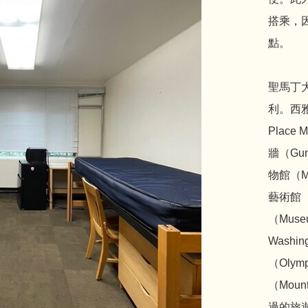
搭乘，
點。
聖馬丁
利。西
Place
牆（Gu
物館（Mu
藝術館（C
（Museu
Wash
（Olym
（Moun
過的旅