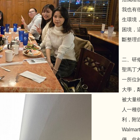
我也有
生環境
困境，
斷整理
二、研
聖馬丁大學
一所位
大學，鄰
被大量
人一種
利，附近有F
Walm
便。此