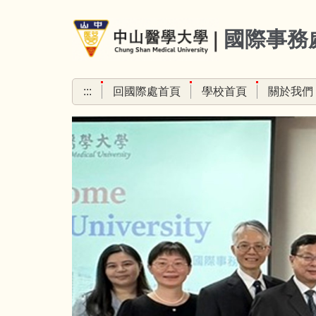
跳
到
國際事務
主
要
內
:::
回國際處首頁
學校首頁
關於我們
容
區