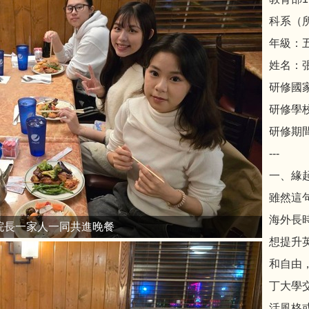
科系（
年級：
姓名：
研修國
研修學校
研修期間
---
一、緣
雖然這句
海外長
院長一家人一同共進晚餐
想提升
和自由
丁大學
活風格