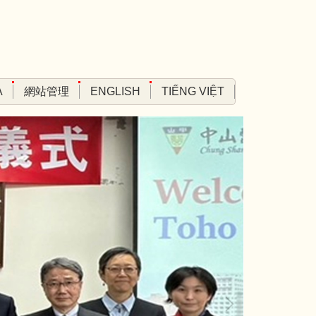
A
網站管理
ENGLISH
TIẾNG VIỆT