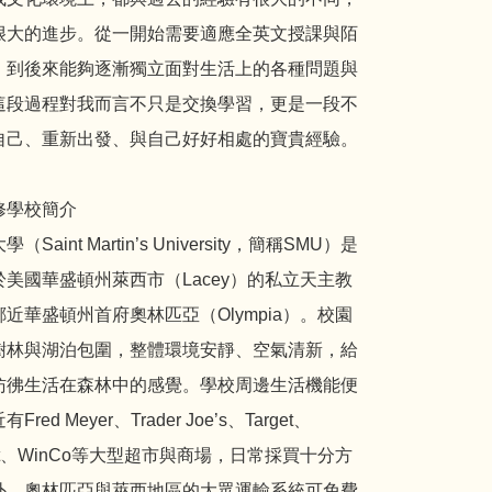
很大的進步。從一開始需要適應全英文授課與陌
，到後來能夠逐漸獨立面對生活上的各種問題與
這段過程對我而言不只是交換學習，更是一段不
自己、重新出發、與自己好好相處的寶貴經驗。
修學校簡介
（Saint Martin’s University，簡稱SMU）是
於美國華盛頓州萊西市（Lacey）的私立天主教
近華盛頓州首府奧林匹亞（Olympia）。校園
樹林與湖泊包圍，整體環境安靜、空氣清新，給
彷彿生活在森林中的感覺。學校周邊生活機能便
red Meyer、Trader Joe’s、Target、
art、WinCo等大型超市與商場，日常採買十分方
外，奧林匹亞與萊西地區的大眾運輸系統可免費