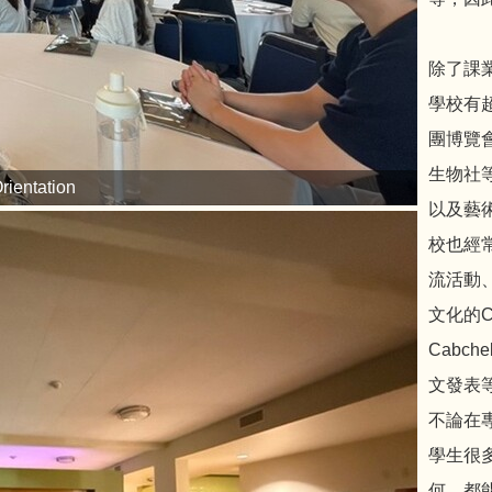
除了課
學校有
團博覽
生物社
rientation
以及藝
校也經
流活動
文化的C
Cabc
文發表
不論在
學生很
何，都