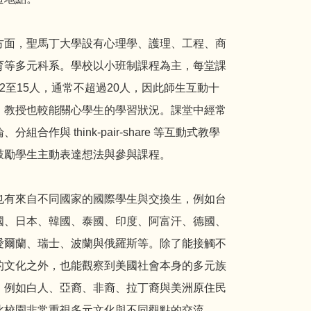
方面，聖馬丁大學設有心理學、護理、工程、商
育等多元科系。學校以小班制課程為主，每堂課
2至15人，通常不超過20人，因此師生互動十
，教授也較能關心學生的學習狀況。課堂中經常
分組合作與 think-pair-share 等互動式教學
鼓勵學生主動表達想法與參與課程。
也有來自不同國家的國際學生與交換生，例如台
國、日本、韓國、泰國、印度、阿富汗、德國、
愛爾蘭、瑞士、波蘭與俄羅斯等。除了能接觸不
的文化之外，也能觀察到美國社會本身的多元族
，例如白人、亞裔、非裔、拉丁裔與美洲原住民
此校園非常重視多元文化與不同觀點的交流。