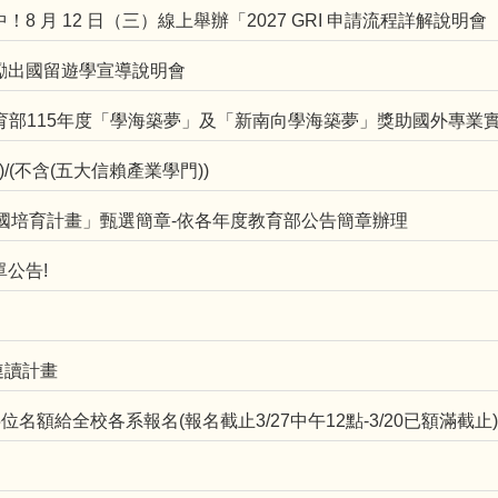
！8 月 12 日（三）線上舉辦「2027 GRI 申請流程詳解說明會
部鼓勵出國留遊學宣導說明會
★教育部115年度「學海築夢」及「新南向學海築夢」獎助國外專業
/(不含(五大信賴產業學門))
跨國培育計畫」甄選簡章-依各年度教育部公告簡章辦理
單公告!
位連讀計畫
名額給全校各系報名(報名截止3/27中午12點-3/20已額滿截止)