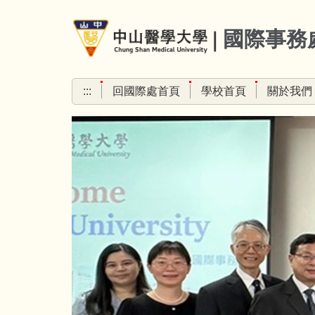
跳
到
國際事務
主
要
內
:::
回國際處首頁
學校首頁
關於我們
容
區