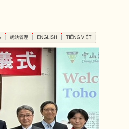
A
網站管理
ENGLISH
TIẾNG VIỆT