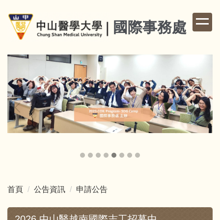
跳
到
國際事務處
主
要
內
容
區
首頁
公告資訊
申請公告
2026 中山醫越南國際志工招募中