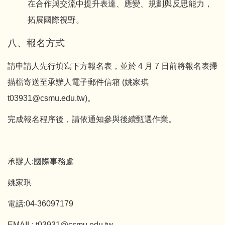
在合作與交流中提升表達、應變、規劃與反思能力，
拓展國際視野。
八、報名方式
請申請人先行填寫下方報名表，並於 4 月 7 日前將報名表掃
描檔寄送至承辦人電子郵件信箱 (姚家琪
t03931@csmu.edu.tw)。
完成報名程序後，請依通知參與後續甄選作業。
承辦人:國際事務處
姚家琪
電話:04-36097179
EMAIL: t03931@csmu.edu.tw