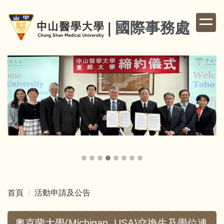
跳
到
國際事務處
主
要
內
容
區
首頁
活動申請及公告
奧克蘭大學(Michigan, USA)交換生及學位連