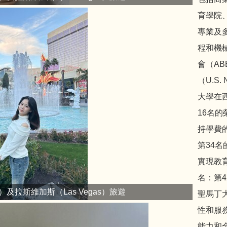
育學院
專業及
程和機
會（A
（U.S.
大學在
16名
持學費
第34
實現教
名：第
es）及拉斯維加斯（Las Vegas）旅遊
聖馬丁
性和服
能力和