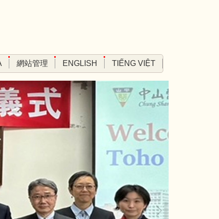
A
網站管理
ENGLISH
TIẾNG VIỆT