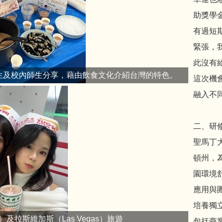
助獎學
有過短
緊張，
此沒有
生及校內師生分享，藉由飲食文化介紹台灣的特色。
這次機
融入不
二、研
聖馬丁大學
頓州，
園環境
應用與
培養獨
es）及拉斯維加斯（Las Vegas）旅遊
包括商