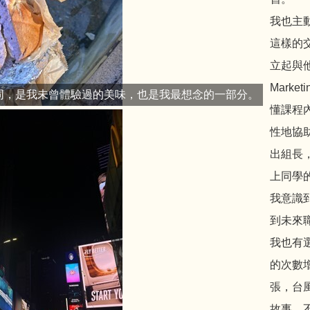
我也主
這樣的
立起與
Mark
同，是我未曾體驗過的美味，也是我最想念的一部分。
懂課程
性地協
出組長
上同學
我意識
到未來
我也有選
的次數
張，台
故事，