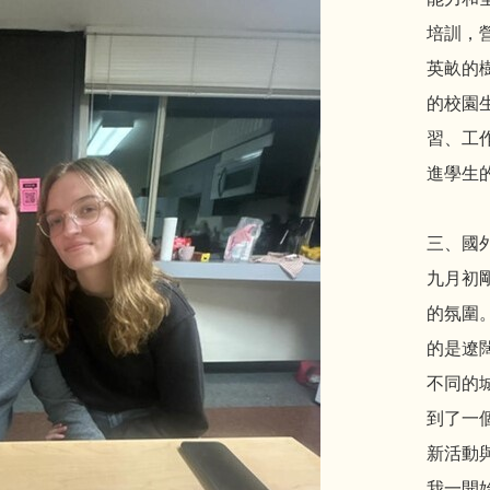
培訓，
英畝的
的校園
習、工
進學生
三、國
九月初
的氛圍
的是遼
不同的
到了一
新活動
我一開