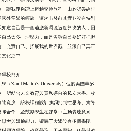
金，讓我能夠踏上這趟交換旅程。由於我參經也
期國外留學的經驗，這次出發前其實並沒有特別
我知道自己是一個適應新環境速度算快的人，因
給自己太多心理壓力，而是告訴自己要好好把握
會，充實自己、拓展我的世界觀，並讓自己真正
同文化之中。
修學校簡介
（Saint Martin’s University）位於美國華盛
為一所結合人文教育與實務導向的私立大學。校
舒適寬廣，該校課程設計強調批判性思考、實際
團隊合作，並鼓勵學生在課堂中主動表達意見，
立思考與溝通能力。聖馬丁大學設有多個學院，
業與經濟學院、教育學院、工程學院、科學與教