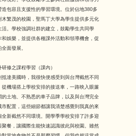
營造包容且支援性的學習環境。位於佔地380多
樹木繁茂的校園，聖馬丁大學為學生提供多元化
生活。學校強調社群的建立，鼓勵學生共同學
作和娛樂，並提供各種課外活動和領導機會，促
的全面發展。
外研修之課程學習（課內）
剛抵達美國時，我很快便感受到與台灣截然不同
。從機場搭上學校安排的接送車，一路映入眼簾
闊的土地、不熟悉的車子品牌，以及與台灣完全
城市配置，這些細節都讓我清楚感覺到我真的來
個全新截然不同環境。開學季學校安排了許多迎
與聚餐，讓國際生能快速認識彼此與校園。雖然
始對當地食物並不是那麼習慣，但我也把這當成