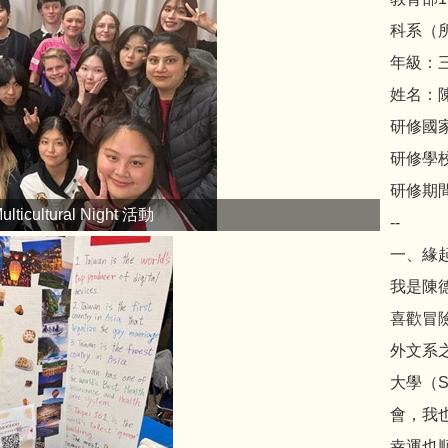
科系（
年級：
姓名：
研修國
研修學
研修期間：
icultural Night 活動
--
一、緣
我是陳
喜歡冒
外文系
大學（Sa
會，我
幸運也