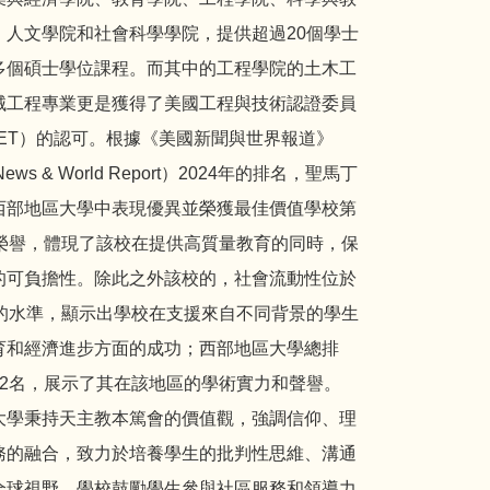
、人文學院和社會科學學院，提供超過20個學士
多個碩士學位課程。而其中的工程學院的土木工
械工程專業更是獲得了美國工程與技術認證委員
BET）的認可。根據《美國新聞與世界報道》
 News & World Report）2024年的排名，聖馬丁
西部地區大學中表現優異並榮獲最佳價值學校第
的榮譽，體現了該校在提供高質量教育的同時，保
的可負擔性。除此之外該校的，社會流動性位於
名的水準，顯示出學校在支援來自不同背景的學生
育和經濟進步方面的成功；西部地區大學總排
42名，展示了其在該地區的學術實力和聲譽。
大學秉持天主教本篤會的價值觀，強調信仰、理
務的融合，致力於培養學生的批判性思維、溝通
全球視野。學校鼓勵學生參與社區服務和領導力