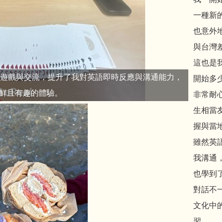
一種新
也意外
與台灣
這也是
行遊戲與交流，提升了我對英語即時反應與溝通能力，
開始多
鮮且有趣的體驗。
非常耐
生相當
握與當
雖然英
我溝通
也學到了
對話不
文化中
習。