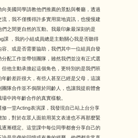
動向美國同學請教他們推薦的景點與餐廳，透過
交流，我不僅獲得許多實用當地資訊，也慢慢建
他們之間更自然的互動。我最印象最深刻的是
eting課 ，我的小組成員總是主動關心我是否聽得
內容、或是否需要協助，我們其中一位組員自發
助分配工作並帶領團隊，雖然我們並沒有正式選
，但他主動承擔起這個角色，更特別的是我們班
的年齡差距很大，有些人甚至已經是父母，這讓
到團隊合作並不侷限於同齡人，也讓我提前體會
職場中跨年齡合作的真實樣貌。
修一堂Acting表演課，我發現自己站上台分享
增加，對於在眾人面前用英文表達也不再那麼緊
風逐漸穩定。這堂課中每位同學都會分享自己的
不論是悲傷的回憶或有趣的經歷，他們都非常真