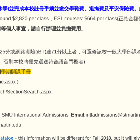
休學)並完成本校註冊手續並繳交學雜費、退撫費及平安保險費。
nd $2,820 per class，ESL courses: $664 per class(正
請等個人事宜，請自行辦理並負擔費用
。
達525分或網路測驗(iBT)達71分以上者，可選修該校一般大學
，否則本校將優先選送符合語言門檻者)
閱學期開課手冊
ome.aspx
)。
earch/SectionSearch.aspx
MU International Admissions
Email:
intladmissions@stmarti
artin.edu
atalog
– this information will be different for Fall 2018, but it will g