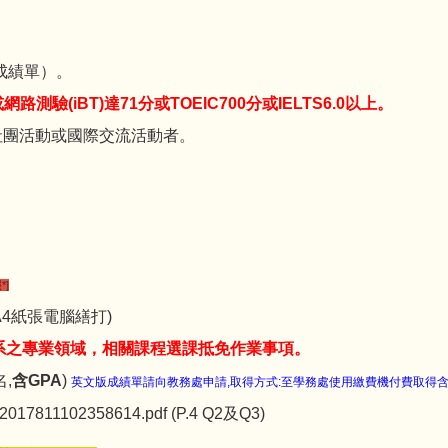
成績單）。
測驗(iBT)達71分或TOEIC700分或IELTS6.0以上。
社團活動或國際交流活動者。
*]
A4紙張電腦繕打)
系之專業領域，相關課程選課抵免作業事項。
,
含GPA
)
英文版成績單請向教務處申請,取得方式:至學務處使用繳費機付費取得含
t/2017811102358614.pdf
(P.4 Q2及Q3)