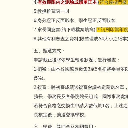
4.
有效期限內之測驗成績單正本
(符合達標門檻
5.教授推薦函一封
6.身分證正反面影本、學生證正反面影本
7.家長同意書(請下載檔案填寫)
＊請列印當年
8.其他有利審查之資料(限整理成A4大小之紙本
五、甄選方式：
申請截止後將依學生報名狀況，進行審查：
1.初審：由本校國際長邀集3至5名初審委員依以
(5%)。
2.複審：將初審成績送複審會議核定薦送名單
務長、學務長及各學院院長組成，國際事務處
若符合資格之交換生申請人數低於1名，上述
長核定後，薦送交換學校。
六、學費、獎助金及相關費用：