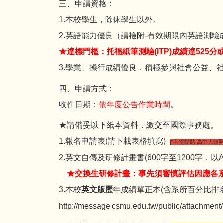
三、申請資格：
1.本校學生，除休學生以外。
2.英語能力優良（請檢附-有效期限內英語測驗
★達標門檻：托福紙筆測驗(ITP)成績達525分或網路
3.學業、操行成績優良，積極參與社會公益、
四、申請方式：
收件日期：
依年度公告作業時間
。
★請備妥以下紙本資料，繳交至國際事務處。
1.報名申請表(請下載表格填寫)
[*不得黏貼 高中大頭照
2.英文自傳及研修計畫書(600字至1200字，以
★交換生研修計畫：事先須審慎評估因應各
3.本校
英文版歷
年成績單正本(含系所百分比排名
http://message.csmu.edu.tw/public/attachmen