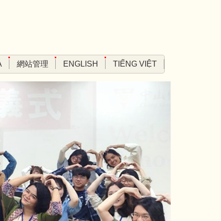
A
網站管理
ENGLISH
TIẾNG VIỆT