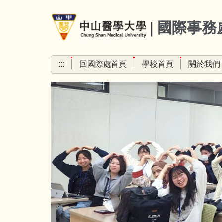
跳
到
國際事務
主
要
內
:::
回國際處首頁
學校首頁
關於我們
容
區