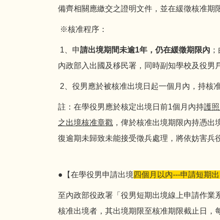
備齊相關應繳交之證明文件，並在緩徵核准期
※核准程序：
1、申
請
出
境
期
間
未
逾
1
年
，
仍
在
緩
徵
期
限
內
；
內政部入出國及移民署，同時副知學校及役男
2、役男應於被核准出境日起一個月內，持核准
註：在學役男應於核定出境日前1個月內持
護照
之出境核准章戳
，俾於核准出境期限內持憑出
復逾期未歸致未能接受徵兵處理，將依妨害兵
●【在學役男申請出境
四個月以內---申請短期
至內政部役政署「役男短期出境線上申請作業
核准出境者，其出境期限至核准期限截止日，