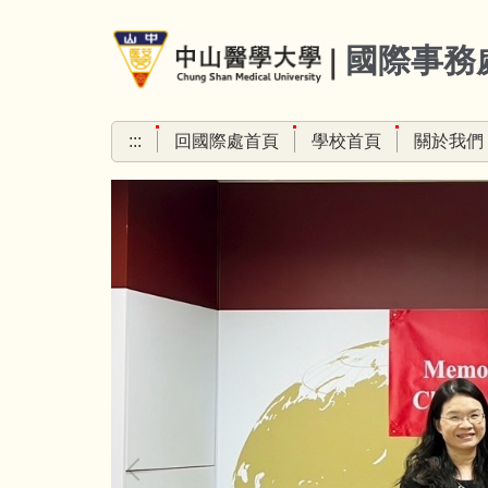
跳
到
國際事務
主
要
內
:::
回國際處首頁
學校首頁
關於我們
容
區