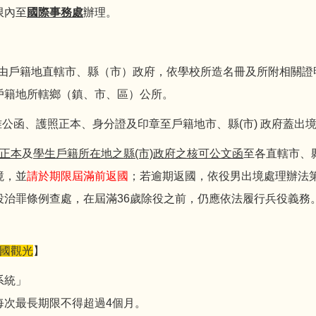
限內至
國際事務處
辦理。
由戶籍地直轄市、縣（市）政府，依學校所造名冊及所附相關證
戶籍地所轄鄉（鎮、市、區）公所。
公函、護照正本、身分證及印章至戶籍地市、縣(市) 政府蓋出
正本
及
學生戶籍所在地之縣(市)政府之核可公文函
至各直轄市、縣
境，並
請於期限屆滿前返國
；若逾期返國，依役男出境處理辦法第
役治罪條例查處，在屆滿36歲除役之前，仍應依法履行兵役義務
出國觀光
】
系統」
每次最長期限不得超過4個月。