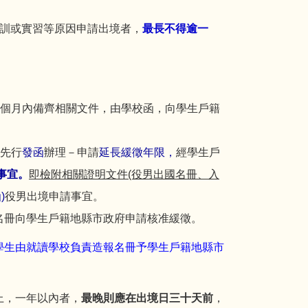
受訓或實習等原因申請出境者，
最長不得逾一
。
２個月內備齊相關文件，由學校函，向學生戶籍
先行
發函
辦理－申請
延長緩徵年限，
經學生戶
事宜。
即檢附相關證明文件(役男出國名冊
、
入
)
役男出境申請事宜。
名冊向學生戶籍地縣市政府申請核准緩徵。
學生由就讀學校負責造報名冊予學生戶籍地縣市
上，一年以內者，
最晚則應在出境日三十天前
，