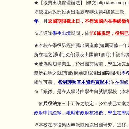
★【役男出境處理辦法】 [條文]
http://law.mo
※依據內政部役男出境處理辦法第4條第三款
年
，且
返
國期限截止日，不得逾國內在學緩徵
※若適逢
學生
出境
期間，依
第
6
條
規
定
，
役
男
已
★本校在學役男經推薦出國進修(短期研修一年
所在地之縣(市)政府(最晚出國前1個月)申請
★若為應屆畢業生，於出國交換前，學生須先
籍所在地之縣(市)政府函覆核准
出
國期限
後(
學
學許可書
、
役男護照基本資料頁影本
)
依
在學
※「緩徵」是在入學時由學生向就讀學校（本
依
兵役法
第三十五條之規定：公立或已立案
政府申請緩徵，獲縣市政府核准後，學生在學期
※本校在學役男
因奉派或推薦出國研究、進修