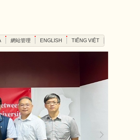
A
網站管理
ENGLISH
TIẾNG VIỆT