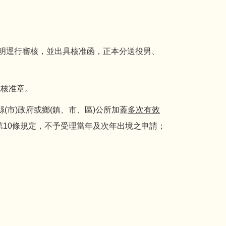
明逕行審核，並出具核准函，正本分送役男、
境核准章。
(市)政府或鄉(鎮、市、區)公所加蓋
多次有效
10條規定，不予受理當年及次年出境之申請；
。