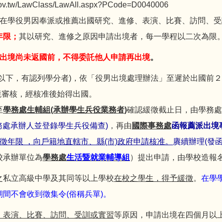
j.gov.tw/LawClass/LawAll.aspx?PCode=D0040006
、在學役男因奉派或推薦出國研究、進修、表演、比賽、訪問、
年限；
其以研究、進修之原因申請出境者，每一學程以二次為限
出
境
尚
未
返
國
前
，
不
得
委
託
他
人
申
請
再
出
境
。
以下，有認列學分者)，依「役男出境處理辦法」至遲於出國前
出境審核，經核准後始得出國。
至
學務處生輔組(承辦學生兵役業務者
)
確認緩徵截止日，由學務處
務處承辦人並登錄學生兵役備查)
，再由
國際事務處
函報薦派出境
緩徵年限
，向戶籍地直轄市、縣(市)政府申請核准。
賡續辦理(發函
校承辦單位為
學務處
生活暨就業輔導組
）提出申請，由學校造報
之私立高級中學及其同等以上學校
在校之學生，得予緩徵
。
在學
間不會收到徵集令(俗稱兵單)。
、表演、比賽、訪問、受訓或實習
等原因，申請出境在四個月以