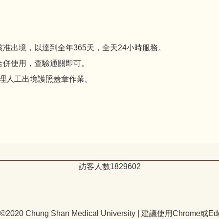
准出境，以達到全年365天，全天24小時服務。
合併使用，查驗通關即可。
再受理人工出境護照蓋章作業。
訪客人數
1
8
2
9
6
0
2
t©2020 Chung Shan Medical University | 建議使用Chrome或Ed