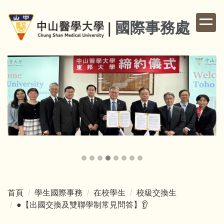
跳
到
國際事務處
主
要
內
容
區
首頁
學生國際事務
在校學生
校級交換生
●【出國交換及雙聯學制常見問答】👂