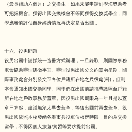
（最長補助六個月）之交換生；如果未能申請到學海奬助者
可把握機會。獲得出國交換機會不等同獲得交換獎學金，同
學應審慎評估自身經濟情況再決定是否出國 。
十六、役男問題:
役男出國申請採統一造冊方式辦理，一旦錄取，則國際事務
處會協助辦理緩徵事宜。辦理役男出國公文約需兩星期，國
際事務處會分別發文至各位戶籍所在地之兵役處(科)，但副
本會通知出國交換同學。同學們在出國前請攜帶護照至戶籍
所在地之戶政事務所蓋章。因役男出國期限為一年且是以蓋
章日算起，建議無須太早去蓋章，等後出國前再去蓋章。役
男出國依照本校發函各縣市兵役單位核定時限，目的為交換
留學，不得因個人旅遊/實習等要求提前出國。